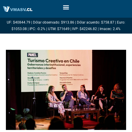
Ir
al
contenido
UF: $40844.79 | Dólar observado: $913.86 | Dólar acuerdo: $758.87 | Euro:
$1053.08 | IPC: -0.2% | UTM: $71649 | IVP: $42246.82 | Imacec: 2.4%