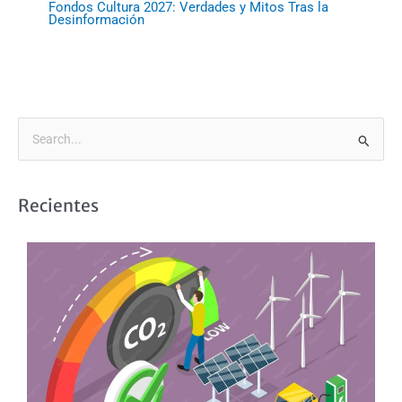
Fondos Cultura 2027: Verdades y Mitos Tras la
Desinformación
B
u
s
Recientes
c
a
r
p
o
r
: