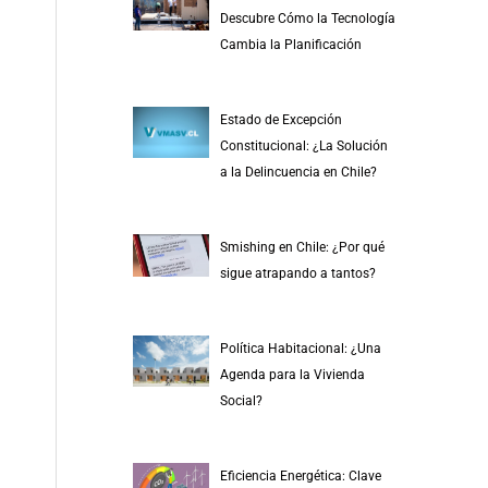
r
Descubre Cómo la Tecnología
p
Cambia la Planificación
o
r
Estado de Excepción
:
Constitucional: ¿La Solución
a la Delincuencia en Chile?
Smishing en Chile: ¿Por qué
sigue atrapando a tantos?
Política Habitacional: ¿Una
Agenda para la Vivienda
Social?
Eficiencia Energética: Clave