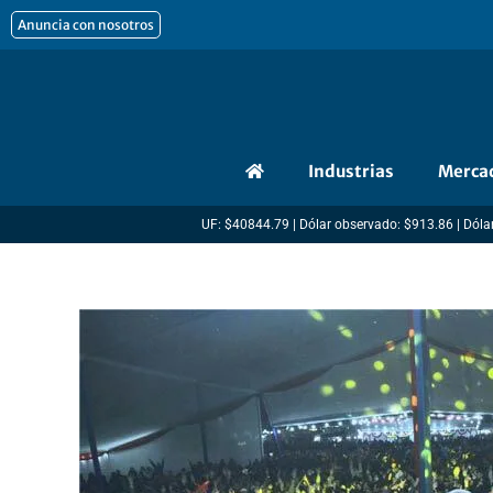
Ir
Anuncia con nosotros
al
contenido
Industrias
Merca
UF: $40844.79 | Dólar observado: $913.86 | Dólar