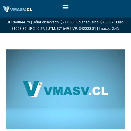
Ir
al
contenido
UF: $40844.79 | Dólar observado: $911.58 | Dólar acuerdo: $758.87 | Euro:
$1053.36 | IPC: -0.2% | UTM: $71649 | IVP: $42233.81 | Imacec: 2.4%