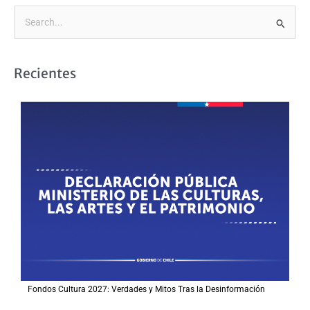
B
u
s
Recientes
c
a
r
p
o
r
:
Fondos Cultura 2027: Verdades y Mitos Tras la Desinformación