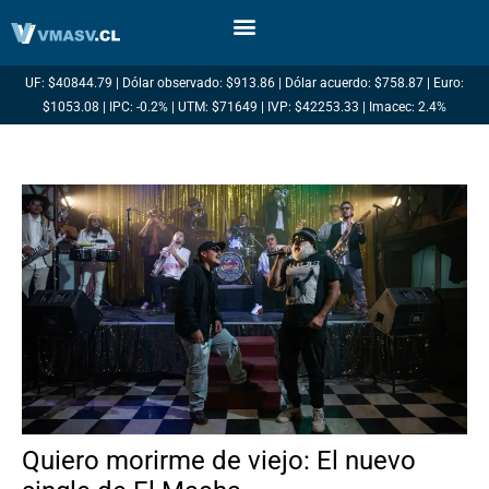
Ir
al
contenido
UF: $40844.79 | Dólar observado: $913.86 | Dólar acuerdo: $758.87 | Euro:
$1053.08 | IPC: -0.2% | UTM: $71649 | IVP: $42253.33 | Imacec: 2.4%
Quiero morirme de viejo: El nuevo