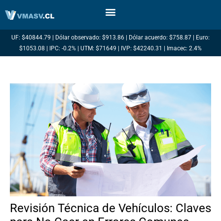
Ir
al
contenido
UF: $40844.79 | Dólar observado: $913.86 | Dólar acuerdo: $758.87 | Euro:
$1053.08 | IPC: -0.2% | UTM: $71649 | IVP: $42240.31 | Imacec: 2.4%
Revisión Técnica de Vehículos: Claves