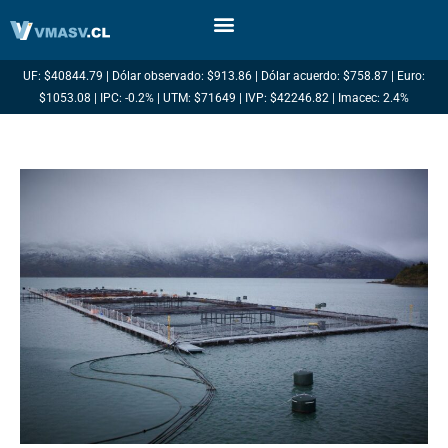
Ir
al
contenido
UF: $40844.79 | Dólar observado: $913.86 | Dólar acuerdo: $758.87 | Euro:
$1053.08 | IPC: -0.2% | UTM: $71649 | IVP: $42246.82 | Imacec: 2.4%