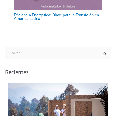
Eficiencia Energética: Clave para la Transición en
América Latina
B
u
s
Recientes
c
a
r
p
o
r