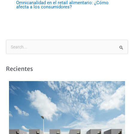
Omnicanalidad en el retail alimentario: ¿Cómo
afecta a los consumidores?
B
u
s
Recientes
c
a
r
p
o
r
: