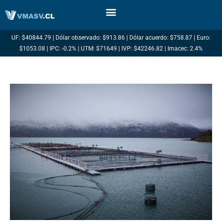
Ir
al
contenido
UF: $40844.79 | Dólar observado: $913.86 | Dólar acuerdo: $758.87 | Euro:
$1053.08 | IPC: -0.2% | UTM: $71649 | IVP: $42246.82 | Imacec: 2.4%