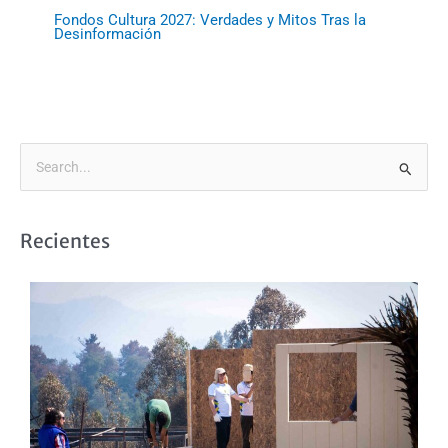
Fondos Cultura 2027: Verdades y Mitos Tras la
Desinformación
B
u
s
Recientes
c
a
r
p
o
r
: