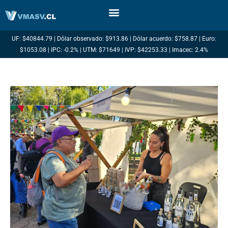
Ir
al
contenido
UF: $40844.79 | Dólar observado: $913.86 | Dólar acuerdo: $758.87 | Euro:
$1053.08 | IPC: -0.2% | UTM: $71649 | IVP: $42253.33 | Imacec: 2.4%