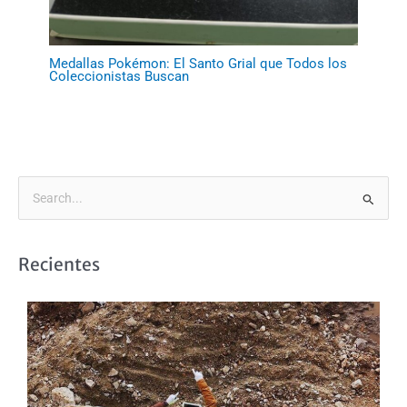
Medallas Pokémon: El Santo Grial que Todos los
Coleccionistas Buscan
B
u
s
Recientes
c
a
r
p
o
r