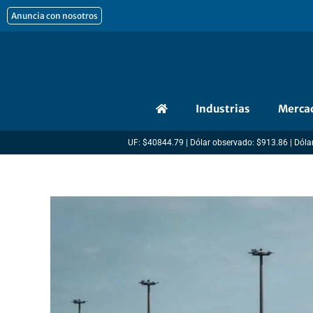
Ir
Anuncia con nosotros
al
contenido
Industrias
Merca
UF: $40844.79 | Dólar observado: $913.86 | Dólar