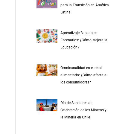
r
para la Transición en América
p
Latina
o
r
Aprendizaje Basado en
:
Escenarios: ¿Cómo Mejora la
Educación?
Omnicanalidad en el retail
alimentario: ¿Cómo afecta a
los consumidores?
Día de San Lorenzo:
Celebración de los Mineros y
la Minería en Chile