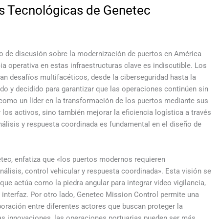
es Tecnológicas de Genetec
tro de discusión sobre la modernización de puertos en América
cia operativa en estas infraestructuras clave es indiscutible. Los
tan desafíos multifacéticos, desde la ciberseguridad hasta la
do y decidido para garantizar que las operaciones continúen sin
 como un líder en la transformación de los puertos mediante sus
os activos, sino también mejorar la eficiencia logística a través
nálisis y respuesta coordinada es fundamental en el diseño de
etec, enfatiza que «los puertos modernos requieren
nálisis, control vehicular y respuesta coordinada». Esta visión se
ue actúa como la piedra angular para integrar video vigilancia,
interfaz. Por otro lado, Genetec Mission Control permite una
aboración entre diferentes actores que buscan proteger la
stas innovaciones, las operaciones portuarias pueden ser más