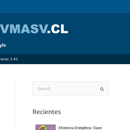
yle
Imacec: 2.4%
B
u
s
Recientes
c
a
Eficiencia Energética: Clave