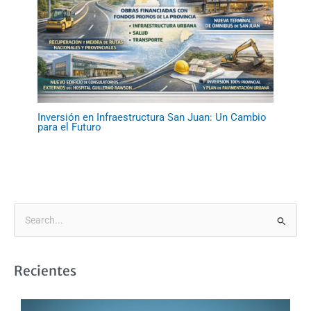
Inversión en Infraestructura San Juan: Un Cambio
para el Futuro
B
u
s
Recientes
c
a