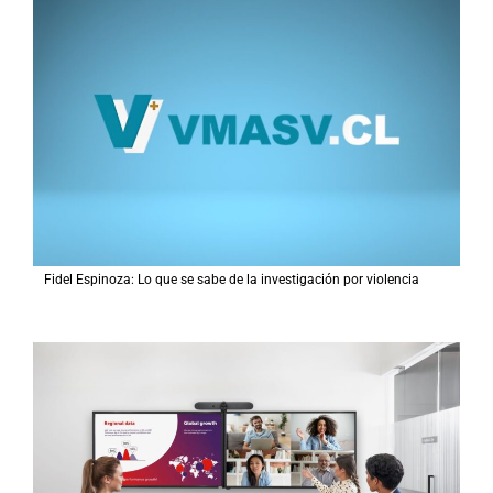
r
p
o
r
:
Fidel Espinoza: Lo que se sabe de la investigación por violencia