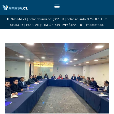
Ir
al
contenido
UF: $40844.79 | Dólar observado: $911.58 | Dólar acuerdo: $758.87 | Euro:
$1053.36 | IPC: -0.2% | UTM: $71649 | IVP: $42233.81 | Imacec: 2.4%