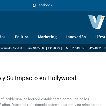
Facebook
dos
Política
Marketing
Innovación
Lifest
 acuerdo: $758.87 | Euro: $1053.08 | IPC: -0.2% | UTM: $71649 | IVP: $42240.31 | 
e y Su Impacto en Hollywood
onfundible risa, ha logrado establecerse como uno de los
 años, Rogen ha reflexionado sobre su carrera y su relación con