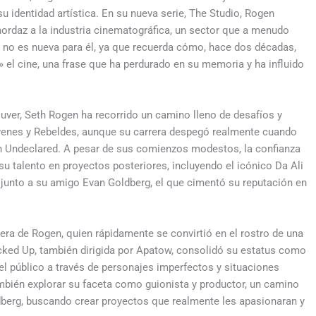
u identidad artística. En su nueva serie, The Studio, Rogen
mordaz a la industria cinematográfica, un sector que a menudo
va no es nueva para él, ya que recuerda cómo, hace dos décadas,
r» el cine, una frase que ha perdurado en su memoria y ha influido
uver, Seth Rogen ha recorrido un camino lleno de desafíos y
Jóvenes y Rebeldes, aunque su carrera despegó realmente cuando
 en Undeclared. A pesar de sus comienzos modestos, la confianza
 talento en proyectos posteriores, incluyendo el icónico Da Ali
 junto a su amigo Evan Goldberg, el que cimentó su reputación en
rrera de Rogen, quien rápidamente se convirtió en el rostro de una
ked Up, también dirigida por Apatow, consolidó su estatus como
el público a través de personajes imperfectos y situaciones
también explorar su faceta como guionista y productor, un camino
dberg, buscando crear proyectos que realmente les apasionaran y