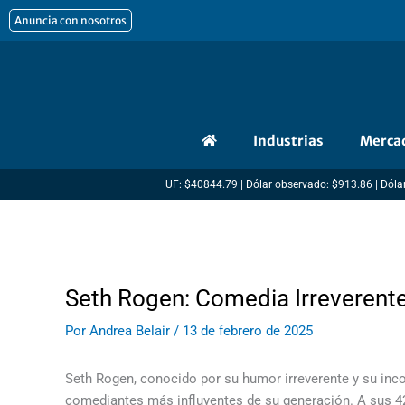
Ir
Anuncia con nosotros
al
contenido
Industrias
Merca
UF: $40844.79 | Dólar observado: $913.86 | Dólar
Seth Rogen: Comedia Irreverent
Por
Andrea Belair
/
13 de febrero de 2025
Seth Rogen, conocido por su humor irreverente y su inc
comediantes más influyentes de su generación. A sus 42