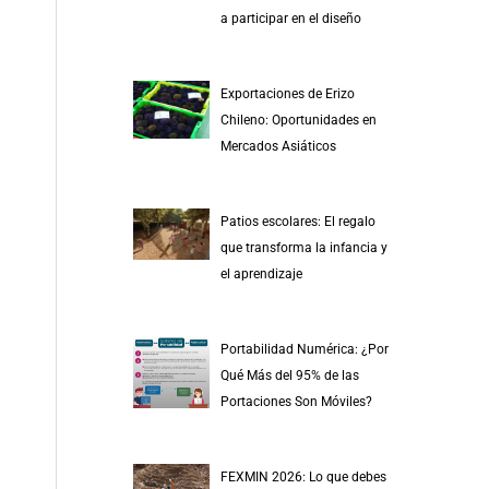
r
a participar en el diseño
p
o
Exportaciones de Erizo
r
Chileno: Oportunidades en
:
Mercados Asiáticos
Patios escolares: El regalo
que transforma la infancia y
el aprendizaje
Portabilidad Numérica: ¿Por
Qué Más del 95% de las
Portaciones Son Móviles?
FEXMIN 2026: Lo que debes