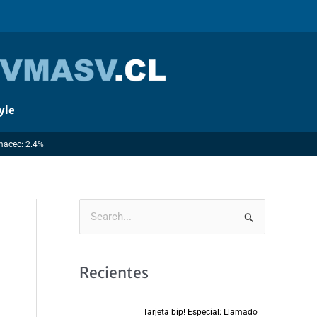
yle
Imacec: 2.4%
B
u
s
Recientes
c
a
Tarjeta bip! Especial: Llamado