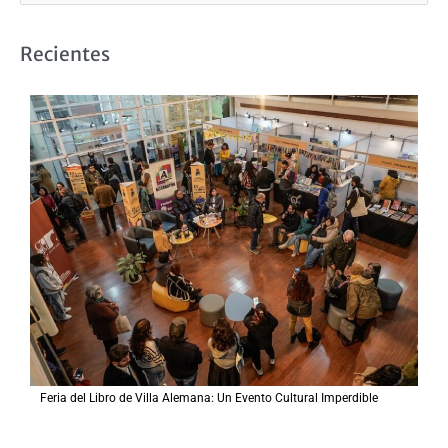
u
s
Recientes
c
a
r
p
o
r
:
Feria del Libro de Villa Alemana: Un Evento Cultural Imperdible