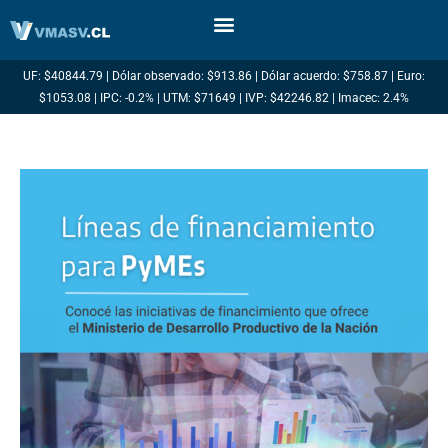
Ir
al
contenido
UF: $40844.79 | Dólar observado: $913.86 | Dólar acuerdo: $758.87 | Euro:
$1053.08 | IPC: -0.2% | UTM: $71649 | IVP: $42246.82 | Imacec: 2.4%