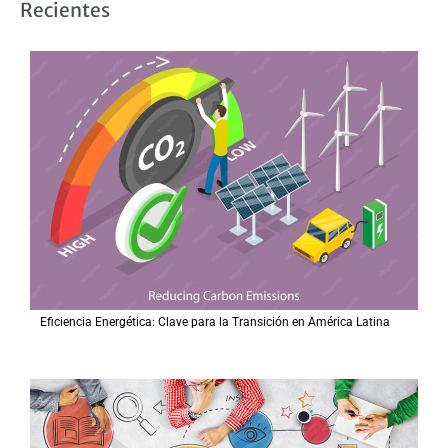
Recientes
c
a
r
p
o
r
:
Eficiencia Energética: Clave para la Transición en América Latina