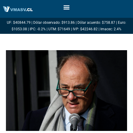
Ir
al
contenido
UF: $40844.79 | Dólar observado: $913.86 | Dólar acuerdo: $758.87 | Euro:
$1053.08 | IPC: -0.2% | UTM: $71649 | IVP: $42246.82 | Imacec: 2.4%