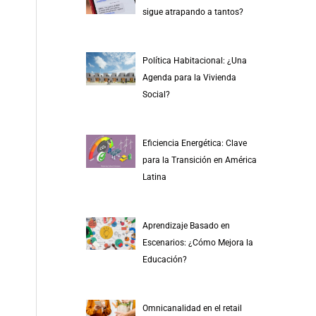
r
sigue atrapando a tantos?
p
o
Política Habitacional: ¿Una
r
Agenda para la Vivienda
:
Social?
Eficiencia Energética: Clave
para la Transición en América
Latina
Aprendizaje Basado en
Escenarios: ¿Cómo Mejora la
Educación?
Omnicanalidad en el retail