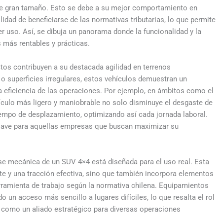
 de gran tamaño. Esto se debe a su mejor comportamiento en
lidad de beneficiarse de las normativas tributarias, lo que permite
r uso. Así, se dibuja un panorama donde la funcionalidad y la
 más rentables y prácticas.
s contribuyen a su destacada agilidad en terrenos
 superficies irregulares, estos vehículos demuestran un
a eficiencia de las operaciones. Por ejemplo, en ámbitos como el
ículo más ligero y maniobrable no solo disminuye el desgaste de
mpo de desplazamiento, optimizando así cada jornada laboral.
 clave para aquellas empresas que buscan maximizar su
e mecánica de un SUV 4×4 está diseñada para el uso real. Esta
te y una tracción efectiva, sino que también incorpora elementos
erramienta de trabajo según la normativa chilena. Equipamientos
 un acceso más sencillo a lugares difíciles, lo que resalta el rol
 como un aliado estratégico para diversas operaciones