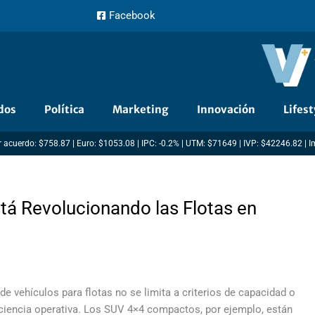
Facebook
dos
Política
Marketing
Innovación
Lifest
 acuerdo: $758.87 | Euro: $1053.08 | IPC: -0.2% | UTM: $71649 | IVP: $42246.82 | 
á Revolucionando las Flotas en
e vehículos para flotas no se limita a criterios de capacidad o
ficiencia operativa. Los SUV 4×4 compactos, por ejemplo, están