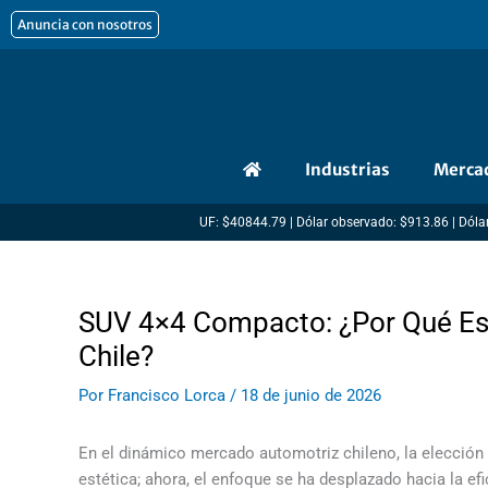
Ir
Anuncia con nosotros
al
contenido
Industrias
Merca
UF: $40844.79 | Dólar observado: $913.86 | Dólar
SUV 4×4 Compacto: ¿Por Qué Est
Chile?
Por
Francisco Lorca
/
18 de junio de 2026
En el dinámico mercado automotriz chileno, la elección d
estética; ahora, el enfoque se ha desplazado hacia la e