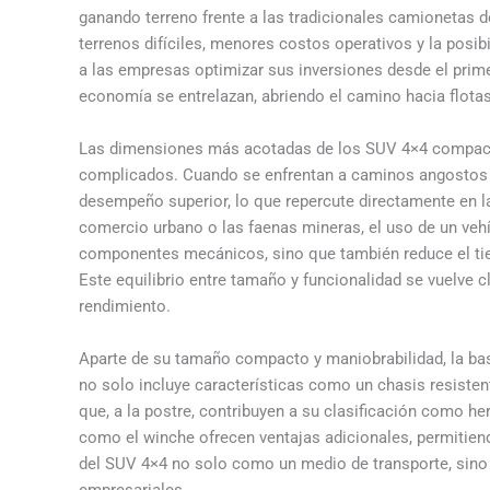
ganando terreno frente a las tradicionales camionetas
terrenos difíciles, menores costos operativos y la posibi
a las empresas optimizar sus inversiones desde el prime
economía se entrelazan, abriendo el camino hacia flotas
Las dimensiones más acotadas de los SUV 4×4 compacto
complicados. Cuando se enfrentan a caminos angostos o
desempeño superior, lo que repercute directamente en l
comercio urbano o las faenas mineras, el uso de un veh
componentes mecánicos, sino que también reduce el tie
Este equilibrio entre tamaño y funcionalidad se vuelve
rendimiento.
Aparte de su tamaño compacto y maniobrabilidad, la bas
no solo incluye características como un chasis resisten
que, a la postre, contribuyen a su clasificación como h
como el winche ofrecen ventajas adicionales, permitiendo
del SUV 4×4 no solo como un medio de transporte, sino
empresariales.