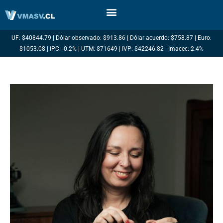
Ir
al
contenido
UF: $40844.79 | Dólar observado: $913.86 | Dólar acuerdo: $758.87 | Euro:
$1053.08 | IPC: -0.2% | UTM: $71649 | IVP: $42246.82 | Imacec: 2.4%