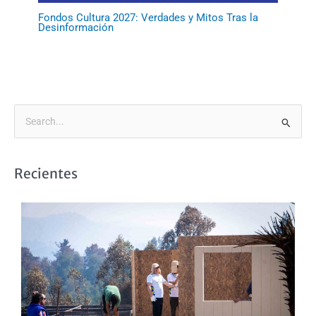
Fondos Cultura 2027: Verdades y Mitos Tras la
Desinformación
B
u
s
Recientes
c
a
r
p
o
r
: