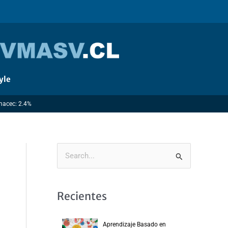
yle
Imacec: 2.4%
B
u
s
Recientes
c
a
Aprendizaje Basado en