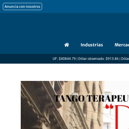
Ir
Anuncia con nosotros
al
contenido
Industrias
Merca
UF: $40844.79 | Dólar observado: $913.86 | Dólar