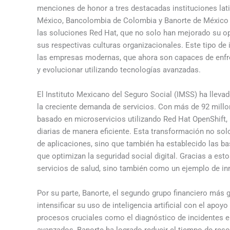
menciones de honor a tres destacadas instituciones la
México, Bancolombia de Colombia y Banorte de México f
las soluciones Red Hat, que no solo han mejorado su ope
sus respectivas culturas organizacionales. Este tipo de 
las empresas modernas, que ahora son capaces de enfre
y evolucionar utilizando tecnologías avanzadas.
El Instituto Mexicano del Seguro Social (IMSS) ha llev
la creciente demanda de servicios. Con más de 92 millo
basado en microservicios utilizando Red Hat OpenShift, 
diarias de manera eficiente. Esta transformación no sol
de aplicaciones, sino que también ha establecido las bas
que optimizan la seguridad social digital. Gracias a es
servicios de salud, sino también como un ejemplo de in
Por su parte, Banorte, el segundo grupo financiero más
intensificar su uso de inteligencia artificial con el apo
procesos cruciales como el diagnóstico de incidentes e 
avanzados, Banorte ha logrado reducir el tiempo de res