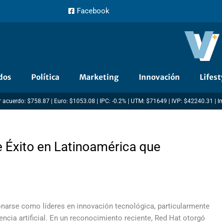
Facebook
dos
Política
Marketing
Innovación
Lifest
 acuerdo: $758.87 | Euro: $1053.08 | IPC: -0.2% | UTM: $71649 | IVP: $42240.31 | 
e Éxito en Latinoamérica que
onarse como líderes en innovación tecnológica, particularmente
encia artificial. En un reconocimiento reciente, Red Hat otorgó