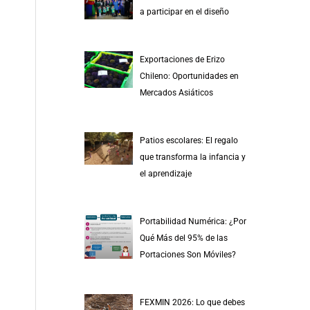
r
a participar en el diseño
p
o
Exportaciones de Erizo
r
Chileno: Oportunidades en
:
Mercados Asiáticos
Patios escolares: El regalo
que transforma la infancia y
el aprendizaje
Portabilidad Numérica: ¿Por
Qué Más del 95% de las
Portaciones Son Móviles?
FEXMIN 2026: Lo que debes