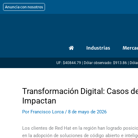
Ir
Anuncia con nosotros
al
contenido
Industrias
Merca
UF: $40844.79 | Dólar observado: $913.86 | Dólar
Transformación Digital: Casos d
Impactan
Por
Francisco Lorca
/
8 de mayo de 2026
Los clientes de Red Hat en la región han logrado posici
en la adopción de soluciones de código abierto e intelig