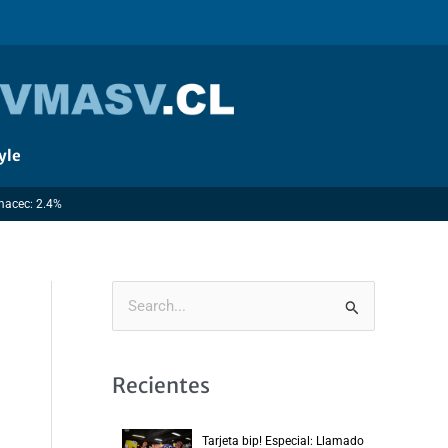
yle
Imacec: 2.4%
B
u
s
Recientes
c
a
Tarjeta bip! Especial: Llamado