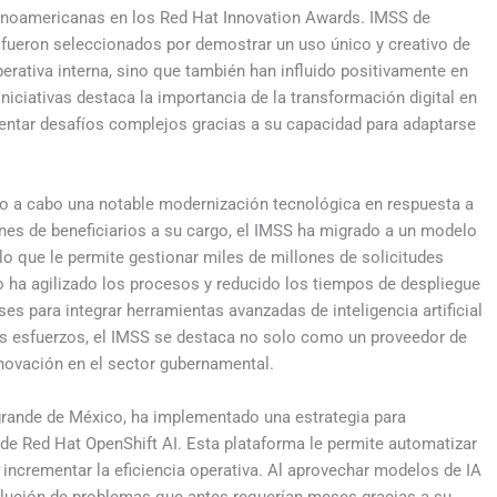
tinoamericanas en los Red Hat Innovation Awards. IMSS de
ueron seleccionados por demostrar un uso único y creativo de
rativa interna, sino que también han influido positivamente en
iniciativas destaca la importancia de la transformación digital en
ntar desafíos complejos gracias a su capacidad para adaptarse
ado a cabo una notable modernización tecnológica en respuesta a
nes de beneficiarios a su cargo, el IMSS ha migrado a un modelo
lo que le permite gestionar miles de millones de solicitudes
o ha agilizado los procesos y reducido los tiempos de despliegue
es para integrar herramientas avanzadas de inteligencia artificial
tos esfuerzos, el IMSS se destaca no solo como un proveedor de
novación en el sector gubernamental.
 grande de México, ha implementado una estrategia para
yo de Red Hat OpenShift AI. Esta plataforma le permite automatizar
incrementar la eficiencia operativa. Al aprovechar modelos de IA
olución de problemas que antes requerían meses gracias a su