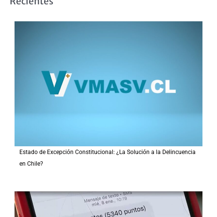
Recientes
c
a
r
p
o
r
:
Estado de Excepción Constitucional: ¿La Solución a la Delincuencia
en Chile?