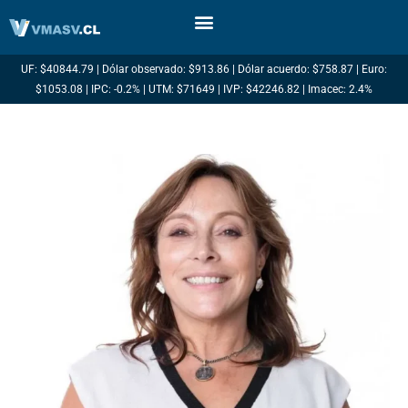
Ir
al
contenido
UF: $40844.79 | Dólar observado: $913.86 | Dólar acuerdo: $758.87 | Euro:
$1053.08 | IPC: -0.2% | UTM: $71649 | IVP: $42246.82 | Imacec: 2.4%