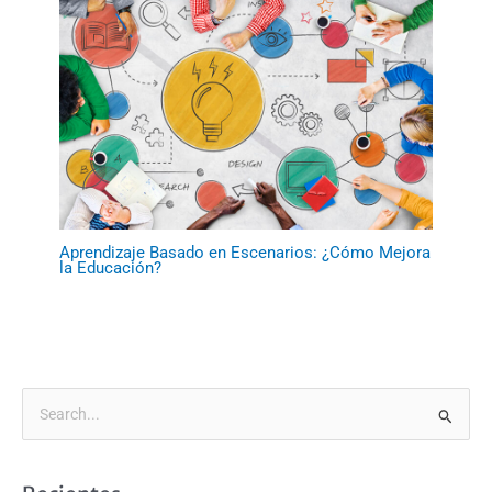
Aprendizaje Basado en Escenarios: ¿Cómo Mejora
la Educación?
B
u
s