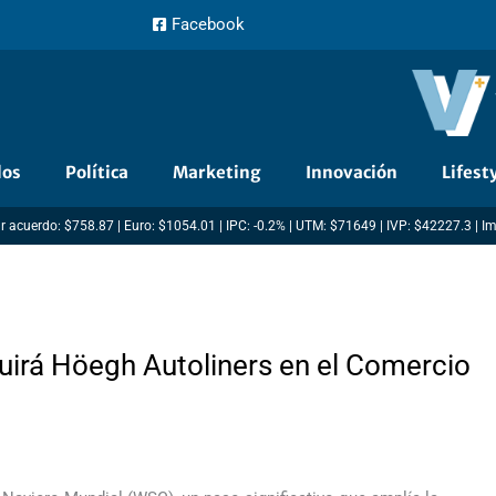
Facebook
dos
Política
Marketing
Innovación
Lifest
r acuerdo: $758.87 | Euro: $1054.01 | IPC: -0.2% | UTM: $71649 | IVP: $42227.3 | I
uirá Höegh Autoliners en el Comercio