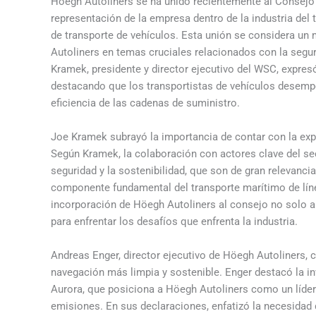
Höegh Autoliners se ha unido recientemente al Consejo 
representación de la empresa dentro de la industria del 
de transporte de vehículos. Esta unión se considera un 
Autoliners en temas cruciales relacionados con la seguri
Kramek, presidente y director ejecutivo del WSC, expresó
destacando que los transportistas de vehículos desempe
eficiencia de las cadenas de suministro.
Joe Kramek subrayó la importancia de contar con la exp
Según Kramek, la colaboración con actores clave del sec
seguridad y la sostenibilidad, que son de gran relevanci
componente fundamental del transporte marítimo de lín
incorporación de Höegh Autoliners al consejo no solo a
para enfrentar los desafíos que enfrenta la industria.
Andreas Enger, director ejecutivo de Höegh Autoliners
navegación más limpia y sostenible. Enger destacó la i
Aurora, que posiciona a Höegh Autoliners como un líder
emisiones. En sus declaraciones, enfatizó la necesidad 