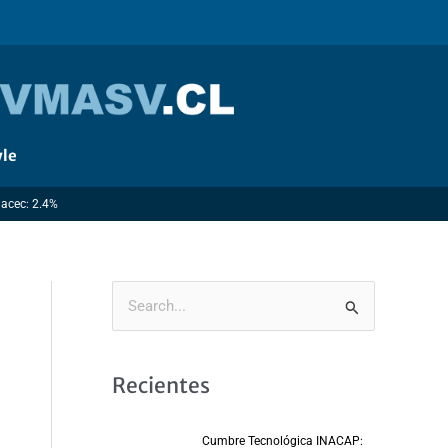
yle
macec: 2.4%
B
u
s
Recientes
c
a
Cumbre Tecnológica INACAP: