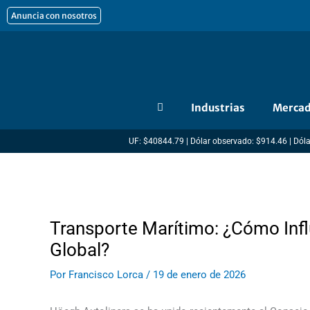
Ir
Anuncia con nosotros
al
contenido
Industrias
Merca
UF: $40844.79 | Dólar observado: $914.46 | Dóla
Transporte Marítimo: ¿Cómo Infl
Global?
Por
Francisco Lorca
/
19 de enero de 2026