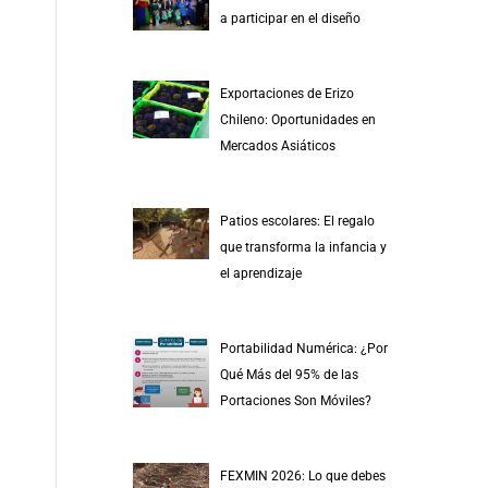
r
a participar en el diseño
p
o
Exportaciones de Erizo
r
Chileno: Oportunidades en
:
Mercados Asiáticos
Patios escolares: El regalo
que transforma la infancia y
el aprendizaje
Portabilidad Numérica: ¿Por
Qué Más del 95% de las
Portaciones Son Móviles?
FEXMIN 2026: Lo que debes