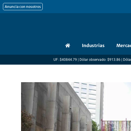
Ir
Anuncia con nosotros
al
contenido
Industrias
Merca
UF: $40844.79 | Dólar observado: $913.86 | Dólar