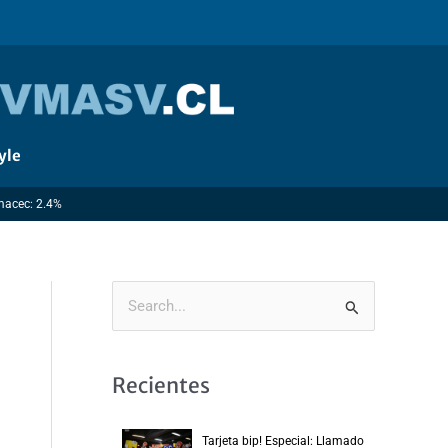
yle
Imacec: 2.4%
B
u
s
Recientes
c
a
Tarjeta bip! Especial: Llamado