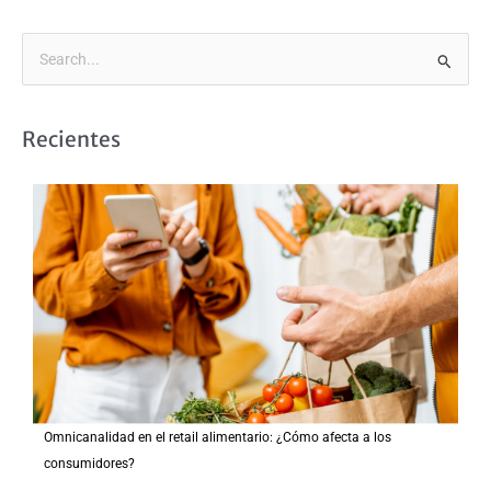
B
u
s
Recientes
c
a
r
p
o
r
:
Omnicanalidad en el retail alimentario: ¿Cómo afecta a los
consumidores?