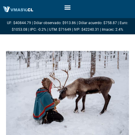
Ir
al
contenido
UF: $40844.79 | Dólar observado: $913.86 | Dólar acuerdo: $758.87 | Euro:
$1053.08 | IPC: -0.2% | UTM: $71649 | IVP: $42240.31 | Imacec: 2.4%