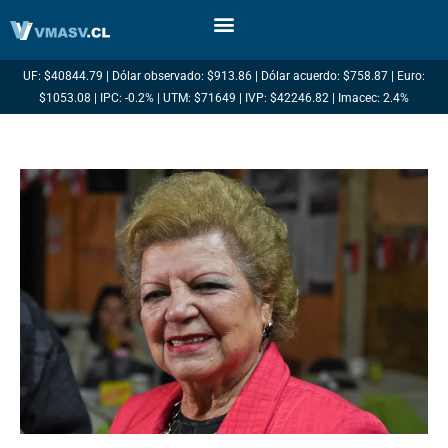
Ir
al
contenido
UF: $40844.79 | Dólar observado: $913.86 | Dólar acuerdo: $758.87 | Euro:
$1053.08 | IPC: -0.2% | UTM: $71649 | IVP: $42246.82 | Imacec: 2.4%