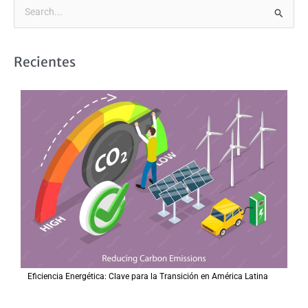
B
u
s
Recientes
c
a
r
p
o
r
:
Eficiencia Energética: Clave para la Transición en América Latina