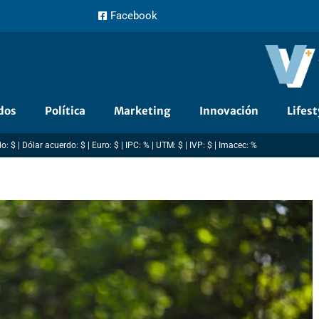
Facebook
dos
Política
Marketing
Innovación
Lifest
: $ | Dólar acuerdo: $ | Euro: $ | IPC: % | UTM: $ | IVP: $ | Imacec: %