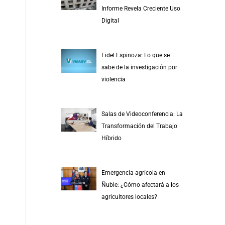
r
Informe Revela Creciente Uso
p
Digital
o
r
Fidel Espinoza: Lo que se
:
sabe de la investigación por
violencia
Salas de Videoconferencia: La
Transformación del Trabajo
Híbrido
Emergencia agrícola en
Ñuble: ¿Cómo afectará a los
agricultores locales?