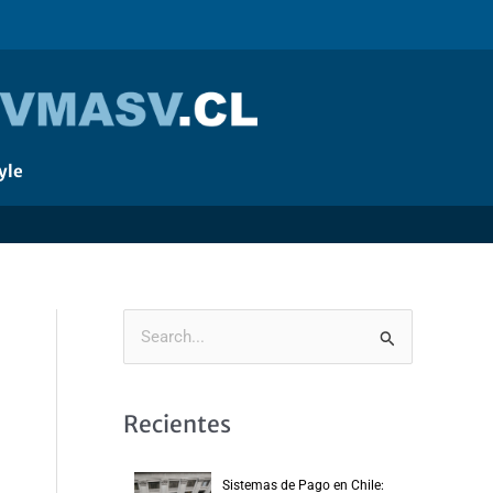
yle
B
u
s
Recientes
c
a
Sistemas de Pago en Chile: