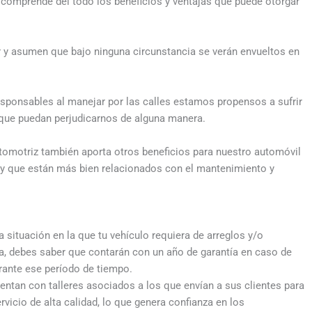
 comprende del todo los beneficios y ventajas que puede otorgar
 y asumen que bajo ninguna circunstancia se verán envueltos en
sponsables al manejar por las calles estamos propensos a sufrir
s que puedan perjudicarnos de alguna manera.
tomotriz también aporta otros beneficios para nuestro automóvil
o y que están más bien relacionados con el mantenimiento y
a situación en la que tu vehículo requiera de arreglos y/o
a, debes saber que contarán con un año de garantía en caso de
rante ese período de tiempo.
ntan con talleres asociados a los que envían a sus clientes para
rvicio de alta calidad, lo que genera confianza en los