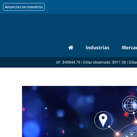
Ir
Anuncia con nosotros
al
contenido
Industrias
Merca
UF: $40844.79 | Dólar observado: $911.58 | Dólar