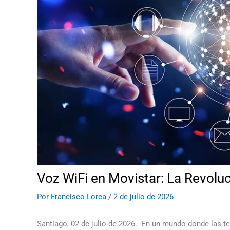
Voz WiFi en Movistar: La Revolu
Por
Francisco Lorca
/
2 de julio de 2026
Santiago, 02 de julio de 2026.- En un mundo donde las 