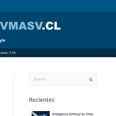
yle
Imacec: 2.4%
B
u
s
Recientes
c
a
Inteligencia Artificial en Chile: