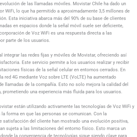
a evolución de las llamadas móviles. Movistar Chile ha dado un
por WiFi, lo que ha permitido a aproximadamente 3,5 millones de
ón. Esta iniciativa abarca más del 90% de su base de clientes
adas en espacios donde la señal móvil suele ser deficiente,
ncorporación de Voz WiFi es una respuesta directa a las
or parte de los usuarios.
 integrar las redes fijas y móviles de Movistar, ofreciendo así
actoria. Este servicio permite a los usuarios realizar y recibir
itaciones físicas de la señal celular en entornos cerrados. En
e la red 4G mediante Voz sobre LTE (VoLTE) ha aumentado
de llamadas de la compañía. Esto no solo mejora la calidad del
, prometiendo una experiencia más fluida para los usuarios.
vistar están utilizando activamente las tecnologías de Voz WiFi y
en la forma en que las personas se comunican. Con la
 satisfacción del cliente han mostrado una evolución positiva,
an sujeta a las limitaciones del entorno físico. Esto marca un
 donde la convergencia de tecnologías sigue siendo clave para