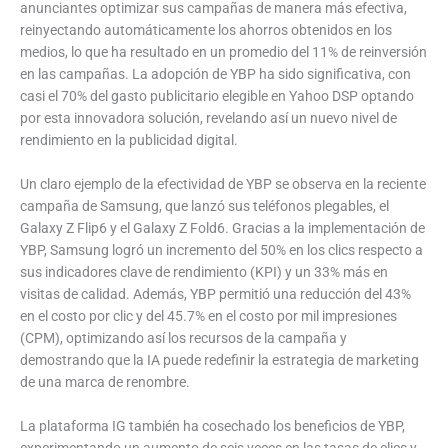
anunciantes optimizar sus campañas de manera más efectiva,
reinyectando automáticamente los ahorros obtenidos en los
medios, lo que ha resultado en un promedio del 11% de reinversión
en las campañas. La adopción de YBP ha sido significativa, con
casi el 70% del gasto publicitario elegible en Yahoo DSP optando
por esta innovadora solución, revelando así un nuevo nivel de
rendimiento en la publicidad digital.
Un claro ejemplo de la efectividad de YBP se observa en la reciente
campaña de Samsung, que lanzó sus teléfonos plegables, el
Galaxy Z Flip6 y el Galaxy Z Fold6. Gracias a la implementación de
YBP, Samsung logró un incremento del 50% en los clics respecto a
sus indicadores clave de rendimiento (KPI) y un 33% más en
visitas de calidad. Además, YBP permitió una reducción del 43%
en el costo por clic y del 45.7% en el costo por mil impresiones
(CPM), optimizando así los recursos de la campaña y
demostrando que la IA puede redefinir la estrategia de marketing
de una marca de renombre.
La plataforma IG también ha cosechado los beneficios de YBP,
experimentando un aumento de seis veces en las tasas de clics y