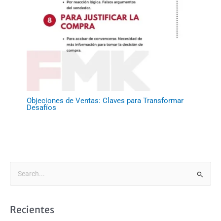
Objeciones de Ventas: Claves para Transformar
Desafíos
B
u
s
Recientes
c