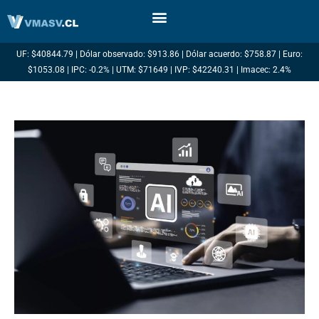
Ir
al
contenido
UF: $40844.79 | Dólar observado: $913.86 | Dólar acuerdo: $758.87 | Euro:
$1053.08 | IPC: -0.2% | UTM: $71649 | IVP: $42240.31 | Imacec: 2.4%