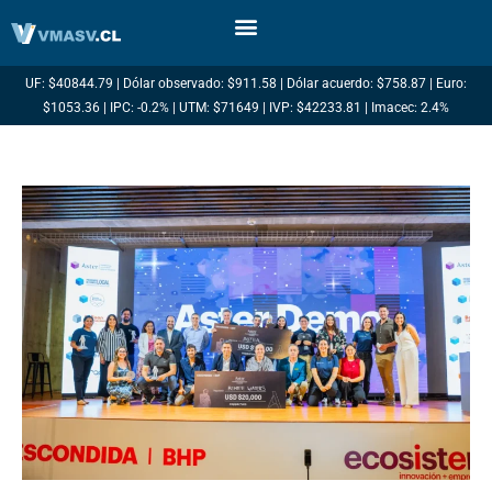
Ir
al
contenido
UF: $40844.79 | Dólar observado: $911.58 | Dólar acuerdo: $758.87 | Euro:
$1053.36 | IPC: -0.2% | UTM: $71649 | IVP: $42233.81 | Imacec: 2.4%