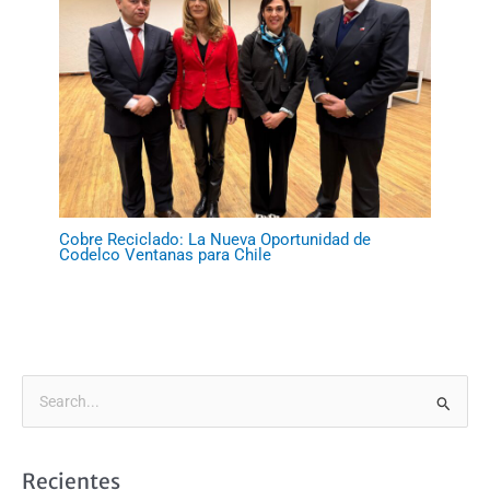
Cobre Reciclado: La Nueva Oportunidad de
Codelco Ventanas para Chile
B
u
s
Recientes