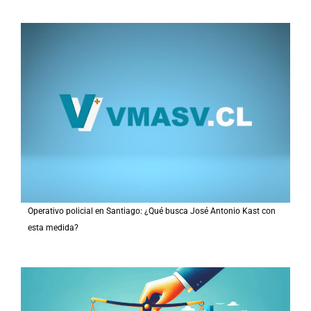
c
a
r
p
o
r
:
Operativo policial en Santiago: ¿Qué busca José Antonio Kast con
esta medida?