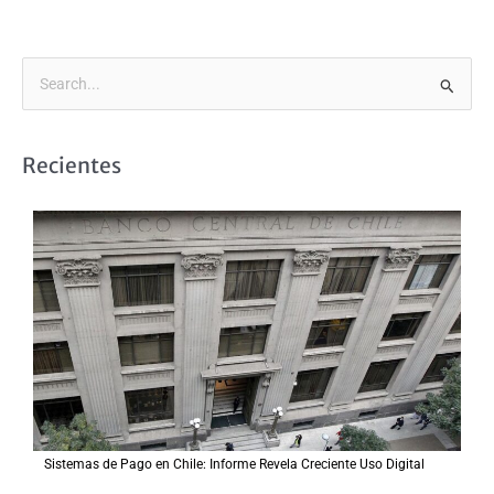
B
u
s
Recientes
c
a
r
p
o
r
:
Sistemas de Pago en Chile: Informe Revela Creciente Uso Digital