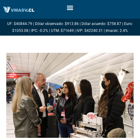
Ir
al
contenido
UF: $40844.79 | Dólar observado: $913.86 | Dólar acuerdo: $758.87 | Euro:
$1053.08 | IPC: -0.2% | UTM: $71649 | IVP: $42240.31 | Imacec: 2.4%