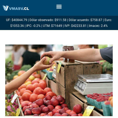
Ir
al
contenido
UF: $40844.79 | Dólar observado: $911.58 | Dólar acuerdo: $758.87 | Euro:
$1053.36 | IPC: -0.2% | UTM: $71649 | IVP: $42233.81 | Imacec: 2.4%