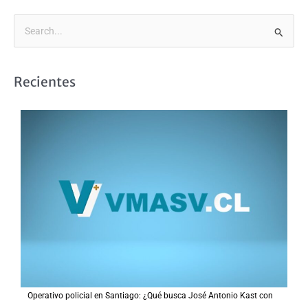
B
u
s
Recientes
c
a
r
p
o
r
:
Operativo policial en Santiago: ¿Qué busca José Antonio Kast con