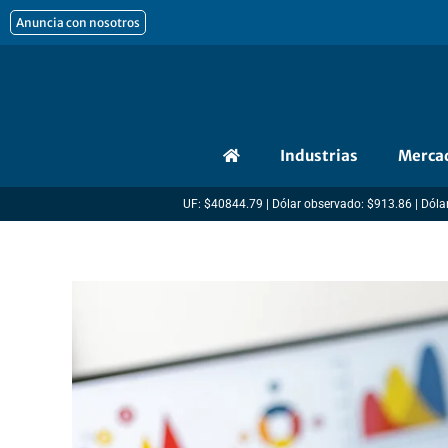
Ir
Anuncia con nosotros
al
contenido
Industrias
Merca
UF: $40844.79 | Dólar observado: $913.86 | Dólar