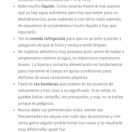
Bebe mucho
líquido
.
Como estarás frente al mar parece
que ya hay agua suficiente, pero hay que beber para no
deshidratarnos, pues sudando y con tanto calor además
de expuestos al sol perdemos mucho líquido y hay que
reponerlo.
Ten la
comida refrigerada
para que no se eche a perder y
asegúrate de que la fruta y verdura estén limpias.
No ingieras alimentos muy pesados justo antes de nadar o
simplemente meterte al agua, es importante mantenerte
liviano. La buena y correcta alimentación es fundamental
para mantener el cuerpo en aptas condiciones para
disfrutar de unas vacaciones playeras.
Fíjate en
las banderas
que ondean en los puestos de
salvamento y haz caso a su significado. Si es verde, te
puedes bañar; amarilla, ten precaución; y roja, no te bañes
porque es peligroso.
Nunca dejes tus pertenencias solas, siendo tan
frecuentadas las playas van todo tipo de personas y con
tanta gente alguien podría tomar tus cosas y te resultaría
muy difícil hallar quien fue.