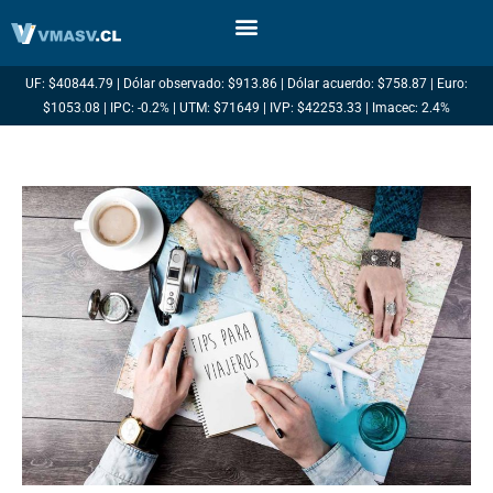
Ir
al
contenido
UF: $40844.79 | Dólar observado: $913.86 | Dólar acuerdo: $758.87 | Euro:
$1053.08 | IPC: -0.2% | UTM: $71649 | IVP: $42253.33 | Imacec: 2.4%