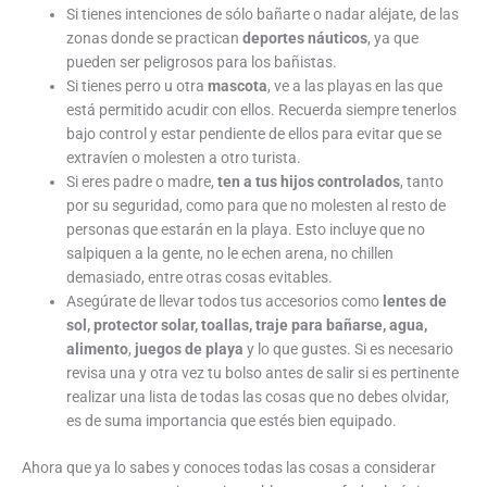
Si tienes intenciones de sólo bañarte o nadar aléjate, de las
zonas donde se practican
deportes náuticos
, ya que
pueden ser peligrosos para los bañistas.
Si tienes perro u otra
mascota
, ve a las playas en las que
está permitido acudir con ellos. Recuerda siempre tenerlos
bajo control y estar pendiente de ellos para evitar que se
extravíen o molesten a otro turista.
Si eres padre o madre,
ten a tus hijos controlados
, tanto
por su seguridad, como para que no molesten al resto de
personas que estarán en la playa. Esto incluye que no
salpiquen a la gente, no le echen arena, no chillen
demasiado, entre otras cosas evitables.
Asegúrate de llevar todos tus accesorios como
lentes de
sol, protector solar, toallas, traje para bañarse, agua,
alimento
,
juegos de playa
y lo que gustes. Si es necesario
revisa una y otra vez tu bolso antes de salir si es pertinente
realizar una lista de todas las cosas que no debes olvidar,
es de suma importancia que estés bien equipado.
Ahora que ya lo sabes y conoces todas las cosas a considerar