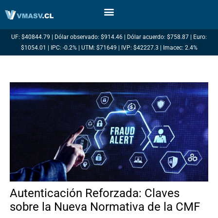
Ir
al
contenido
UF: $40844.79 | Dólar observado: $914.46 | Dólar acuerdo: $758.87 | Euro:
$1054.01 | IPC: -0.2% | UTM: $71649 | IVP: $42227.3 | Imacec: 2.4%
Autenticación Reforzada: Claves
sobre la Nueva Normativa de la CMF