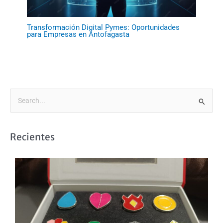
Transformación Digital Pymes: Oportunidades
para Empresas en Antofagasta
B
u
s
Recientes
c
a
r
p
o
r