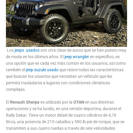
Los
jeeps usados
son otra clase de autos que se han puesto muy
de moda en los últimos años. El
jeep wrangler
en específico, es
una opción que es cada vez más común en los usuarios, así como
también el
jeep suzuki usado
que reúne todas las características
que buscan los usuarios que necesitan un vehículo que les
permita trasladarse a lugares con condiciones climáticas
complejas.
El
Renault Sherpa
es utilizado por la
OTAN
en sus distintas
operaciones y se ha lucido, en una versión deportiva, durante el
Rally Dakar. Tiene un motor diésel de cuatro cilindros de 4,76
litros, una potencia de 215 caballos y 590 lb-pie de torque, que se
transmiten a sus cuatro ruedas a través de seis velocidades