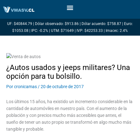
Ir
al
contenido
UF: $40844.79 | Dólar observado: $913.86 | Dólar acuerdo: $758.87 | Euro:
$1053.08 | IPC: -0.2% | UTM: $71649 | IVP: $42253.33 | Imacec: 2.4%
¿Autos usados y jeeps militares? Una
opción para tu bolsillo.
Por
cronicamas
/
20 de octubre de 2017
Los últimos 15 años, ha existido un incremento considerable en la
cantidad de automóviles en nuestro país. Con el aumento de la
población y con precios mucho más accesibles que antes, el
sueño de tener un auto propio se transformó en algo mucho más
tangible y probable.