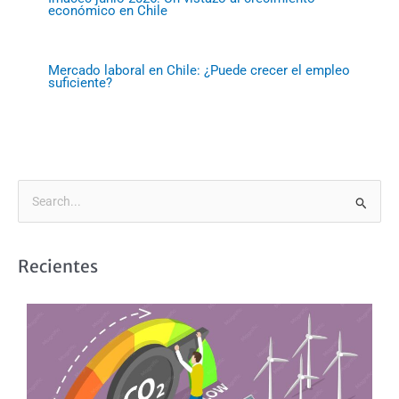
económico en Chile
Mercado laboral en Chile: ¿Puede crecer el empleo
suficiente?
B
u
s
Recientes
c
a
r
p
o
r