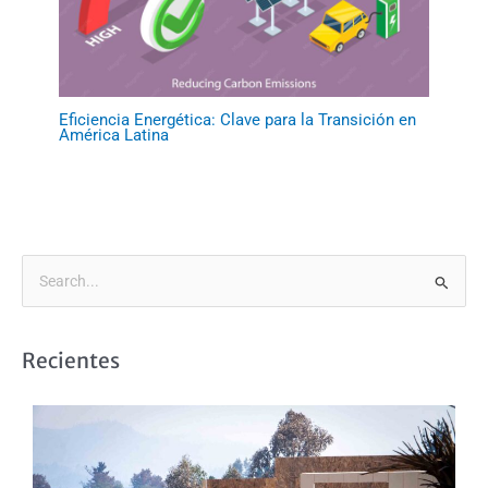
Eficiencia Energética: Clave para la Transición en
América Latina
B
u
s
Recientes
c
a
r
p