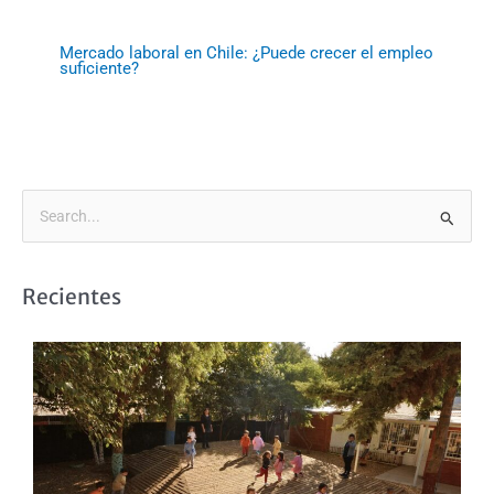
Mercado laboral en Chile: ¿Puede crecer el empleo
suficiente?
B
u
s
Recientes
c
a
r
p
o
r
: