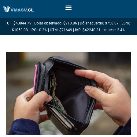
Ir
al
contenido
UF: $40844.79 | Dólar observado: $913.86 | Dólar acuerdo: $758.87 | Euro:
$1053.08 | IPC: -0.2% | UTM: $71649 | IVP: $42240.31 | Imacec: 2.4%