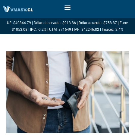
Ir
al
contenido
UF: $40844.79 | Dólar observado: $913.86 | Dólar acuerdo: $758.87 | Euro:
$1053.08 | IPC: -0.2% | UTM: $71649 | IVP: $42246.82 | Imacec: 2.4%