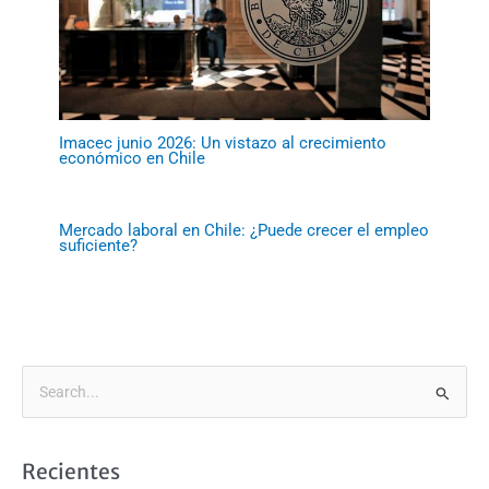
Imacec junio 2026: Un vistazo al crecimiento
económico en Chile
Mercado laboral en Chile: ¿Puede crecer el empleo
suficiente?
B
u
s
Recientes
c