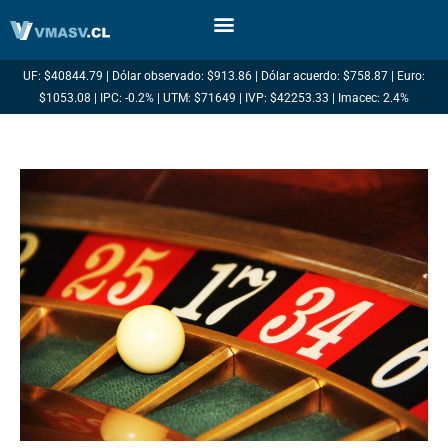
Ir
al
contenido
UF: $40844.79 | Dólar observado: $913.86 | Dólar acuerdo: $758.87 | Euro:
$1053.08 | IPC: -0.2% | UTM: $71649 | IVP: $42253.33 | Imacec: 2.4%