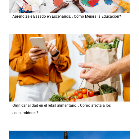
Aprendizaje Basado en Escenarios: ¿Cómo Mejora la Educación?
Omnicanalidad en el retail alimentario: ¿Cómo afecta a los
consumidores?