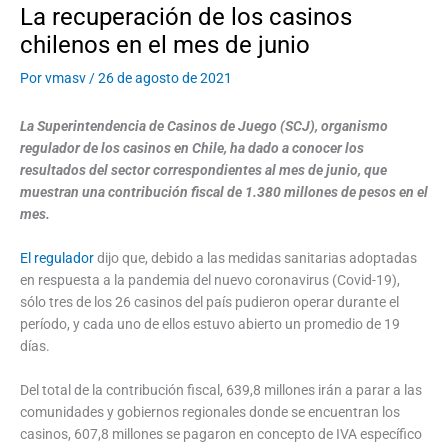
La recuperación de los casinos
chilenos en el mes de junio
Por
vmasv
/
26 de agosto de 2021
La Superintendencia de Casinos de Juego (SCJ), organismo
regulador de los casinos en Chile, ha dado a conocer los
resultados del sector correspondientes al mes de junio, que
muestran una contribución fiscal de 1.380 millones de pesos en el
mes.
El regulador
dijo que, debido a las medidas sanitarias adoptadas
en respuesta a la pandemia del nuevo coronavirus (Covid-19),
sólo tres de los 26 casinos del país pudieron operar durante el
período, y cada uno de ellos estuvo abierto un promedio de 19
días.
Del total de la contribución fiscal, 639,8 millones irán a parar a las
comunidades y gobiernos regionales donde se encuentran los
casinos, 607,8 millones se pagaron en concepto de IVA específico