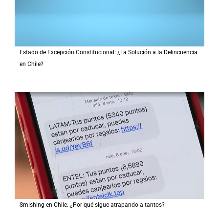
Estado de Excepción Constitucional: ¿La Solución a la Delincuencia
en Chile?
Smishing en Chile: ¿Por qué sigue atrapando a tantos?