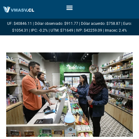
Ir
al
contenido
UF: $40846.11 | Dólar observado: $911.77 | Dólar acuerdo: $758.87 | Euro:
$1054.31 | IPC: -0.2% | UTM: $71649 | IVP: $42259.09 | Imacec: 2.4%