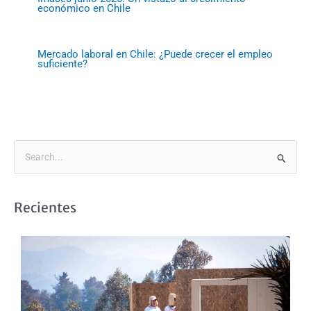
económico en Chile
Mercado laboral en Chile: ¿Puede crecer el empleo
suficiente?
B
u
s
Recientes
c
a
r
p
o
r