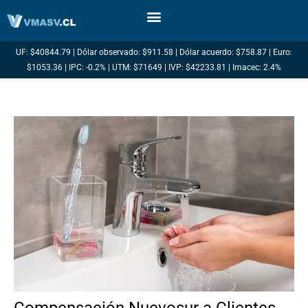
Ir
al
contenido
UF: $40844.79 | Dólar observado: $911.58 | Dólar acuerdo: $758.87 | Euro:
$1053.36 | IPC: -0.2% | UTM: $71649 | IVP: $42233.81 | Imacec: 2.4%
Compensación Nuevosur a Clientes