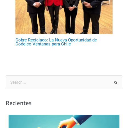
Cobre Reciclado: La Nueva Oportunidad de
Codelco Ventanas para Chile
B
u
s
Recientes
c
a
r