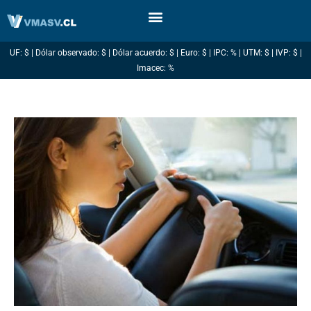
Ir
al
contenido
UF: $ | Dólar observado: $ | Dólar acuerdo: $ | Euro: $ | IPC: % | UTM: $ | IVP: $ |
Imacec: %