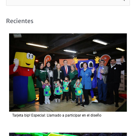
u
s
Recientes
c
a
r
p
o
r
:
Tarjeta bip! Especial: Llamado a participar en el diseño