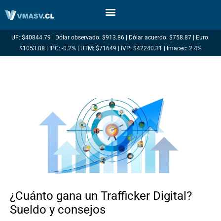
Ir
al
contenido
UF: $40844.79 | Dólar observado: $913.86 | Dólar acuerdo: $758.87 | Euro:
$1053.08 | IPC: -0.2% | UTM: $71649 | IVP: $42240.31 | Imacec: 2.4%
¿Cuánto gana un Trafficker Digital?
Sueldo y consejos