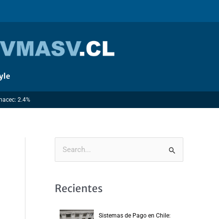
yle
Imacec: 2.4%
B
u
s
Recientes
c
a
Sistemas de Pago en Chile: