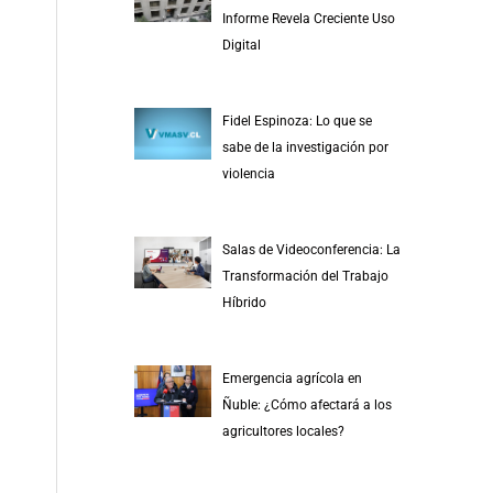
r
Informe Revela Creciente Uso
p
Digital
o
r
Fidel Espinoza: Lo que se
:
sabe de la investigación por
violencia
Salas de Videoconferencia: La
Transformación del Trabajo
Híbrido
Emergencia agrícola en
Ñuble: ¿Cómo afectará a los
agricultores locales?