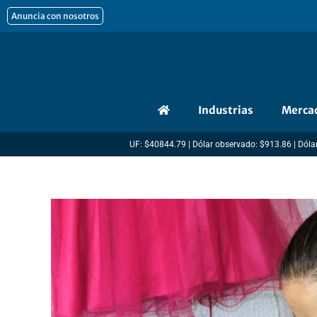
Ir
Anuncia con nosotros
al
contenido
Industrias
Merca
UF: $40844.79 | Dólar observado: $913.86 | Dólar