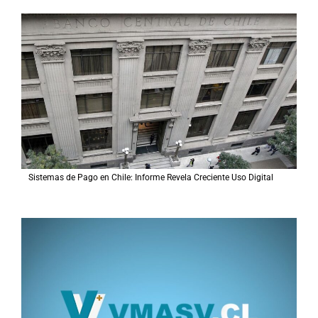
a
r
p
o
r
:
Sistemas de Pago en Chile: Informe Revela Creciente Uso Digital