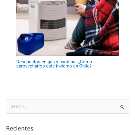
Descuentos en gas y parafina: ¿Cómo
aprovecharlos este invierno en Chile?
B
u
s
Recientes
c