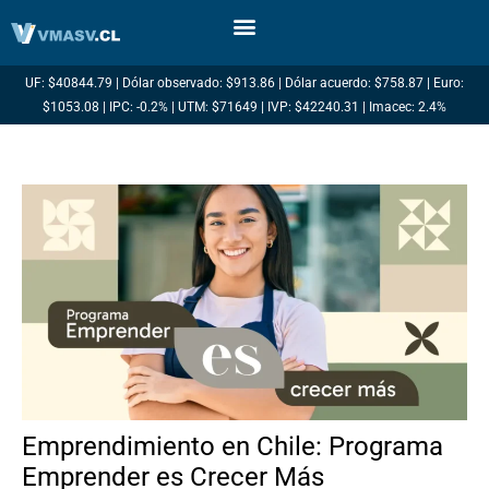
Ir
al
contenido
UF: $40844.79 | Dólar observado: $913.86 | Dólar acuerdo: $758.87 | Euro:
$1053.08 | IPC: -0.2% | UTM: $71649 | IVP: $42240.31 | Imacec: 2.4%
Emprendimiento en Chile: Programa
Emprender es Crecer Más