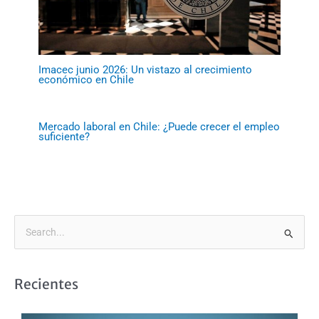
Imacec junio 2026: Un vistazo al crecimiento
económico en Chile
Mercado laboral en Chile: ¿Puede crecer el empleo
suficiente?
B
u
s
Recientes
c
a