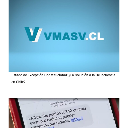
r
p
o
r
:
Estado de Excepción Constitucional: ¿La Solución a la Delincuencia
en Chile?