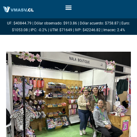
Ir
al
contenido
UF: $40844.79 | Dólar observado: $913.86 | Dólar acuerdo: $758.87 | Euro:
$1053.08 | IPC: -0.2% | UTM: $71649 | IVP: $42246.82 | Imacec: 2.4%