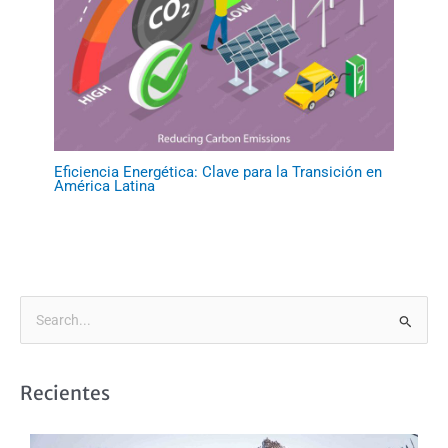
Eficiencia Energética: Clave para la Transición en
América Latina
B
u
s
Recientes
c
a