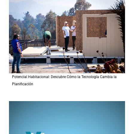
r
p
o
r
:
Potencial Habitacional: Descubre Cómo la Tecnología Cambia la
Planificación