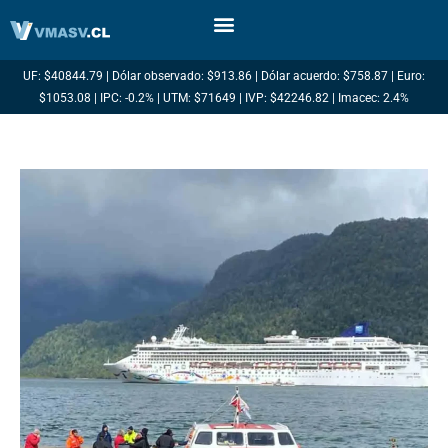
Ir
al
contenido
UF: $40844.79 | Dólar observado: $913.86 | Dólar acuerdo: $758.87 | Euro:
$1053.08 | IPC: -0.2% | UTM: $71649 | IVP: $42246.82 | Imacec: 2.4%