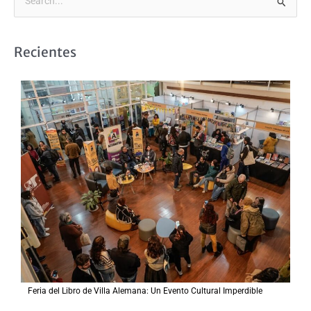
B
u
s
Recientes
c
a
r
p
o
r
:
Feria del Libro de Villa Alemana: Un Evento Cultural Imperdible