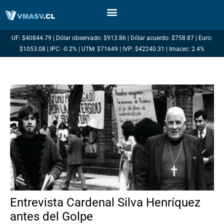
Ir
al
contenido
UF: $40844.79 | Dólar observado: $913.86 | Dólar acuerdo: $758.87 | Euro:
$1053.08 | IPC: -0.2% | UTM: $71649 | IVP: $42240.31 | Imacec: 2.4%
Entrevista Cardenal Silva Henríquez
antes del Golpe