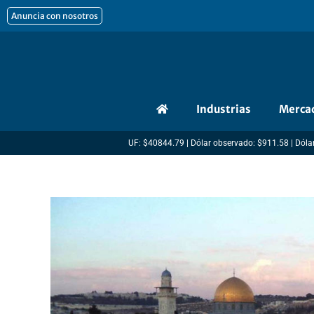
Ir
Anuncia con nosotros
al
contenido
Industrias
Merca
UF: $40844.79 | Dólar observado: $911.58 | Dólar