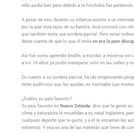
niño podía leer, pero debido a la fotofobia fue perdiendo
A pesar de eso, durante su infancia asistió a un interna
por la que vivía lejos de su familia. Acá convivió con c
que también tenía una sordera parcial. Pero estar rodead
darse cuenta de que lo que él tenía
no era la peor disca
Así fue como aprendió braille, a escribir, a moverse sin 
a los 14 años ya podía manejarse sólo en las calles y via
En cuanto a su sordera parcial, ha ido empeorando progr
tiene audífonos que les ayudan, es inevitable que eventu
¿Cuáles su país favorito?
Su país favorito es
Nueva Zelanda,
dice que la gente es
clima y naturaleza le recuerdan a su natal Inglaterra, 
cualquier deporte que te guste, y a él le encantan las a
extremos. Y esa es una de las maneras que tiene de con