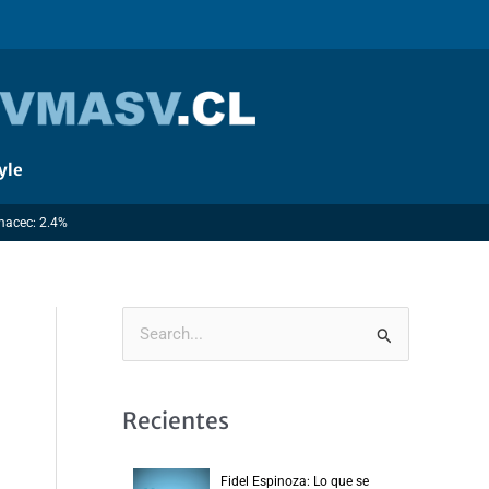
yle
Imacec: 2.4%
B
u
s
Recientes
c
a
Fidel Espinoza: Lo que se