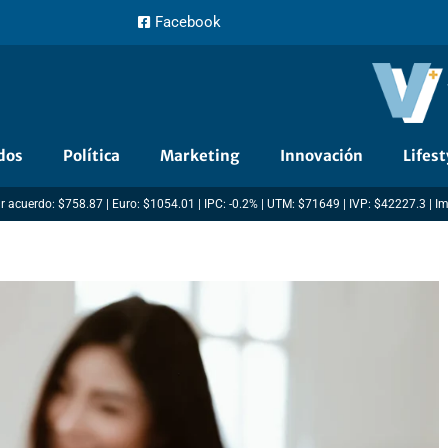
Facebook
dos
Política
Marketing
Innovación
Lifest
r acuerdo: $758.87 | Euro: $1054.01 | IPC: -0.2% | UTM: $71649 | IVP: $42227.3 | I