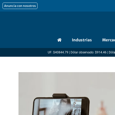
Ir
Anuncia con nosotros
al
contenido
Industrias
Merca
UF: $40844.79 | Dólar observado: $914.46 | Dóla