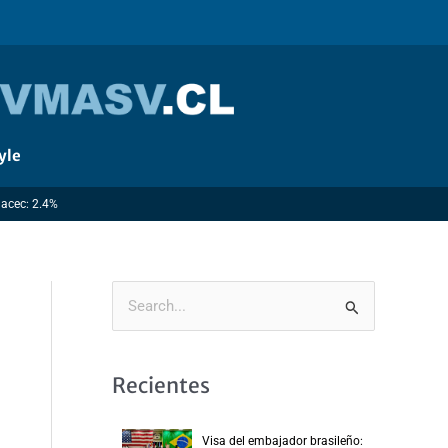
yle
macec: 2.4%
B
u
s
Recientes
c
a
Visa del embajador brasileño: