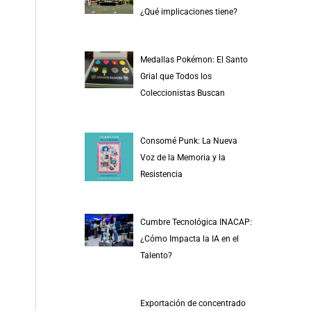
r
¿Qué implicaciones tiene?
p
o
Medallas Pokémon: El Santo
r
Grial que Todos los
:
Coleccionistas Buscan
Consomé Punk: La Nueva
Voz de la Memoria y la
Resistencia
Cumbre Tecnológica INACAP:
¿Cómo Impacta la IA en el
Talento?
Exportación de concentrado